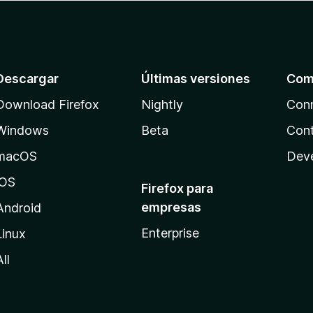
Descargar
Últimas versiones
Com
Download Firefox
Nightly
Con
Windows
Beta
Cont
macOS
Dev
iOS
Firefox para
empresas
Android
Enterprise
Linux
All