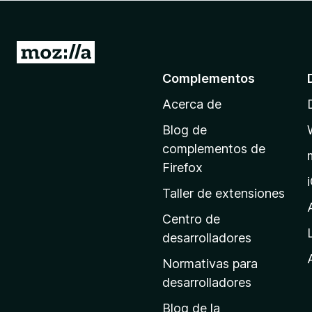
e
n
t
I
o
r
Complementos
s
a
p
Acerca de
l
a
a
r
Blog de
p
a
complementos de
F
á
Firefox
i
g
Taller de extensiones
r
i
e
n
Centro de
f
a
desarrolladores
o
d
x
Normativas para
e
desarrolladores
i
Blog de la