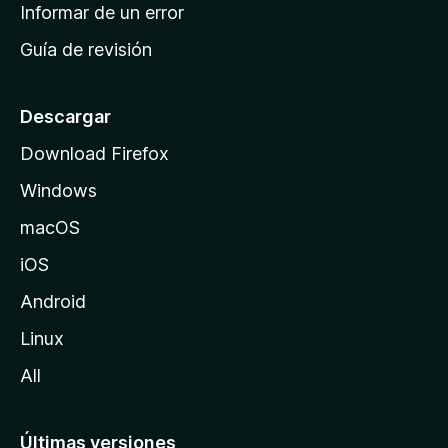
n
Informar de un error
i
Guía de revisión
c
i
o
Descargar
d
Download Firefox
e
Windows
M
o
macOS
z
iOS
i
l
Android
l
Linux
a
All
Últimas versiones