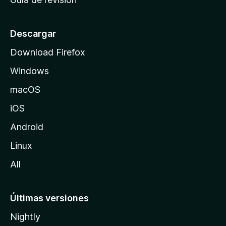
c
i
o
Descargar
d
Download Firefox
e
Windows
M
o
macOS
z
iOS
i
l
Android
l
Linux
a
All
Últimas versiones
Nightly