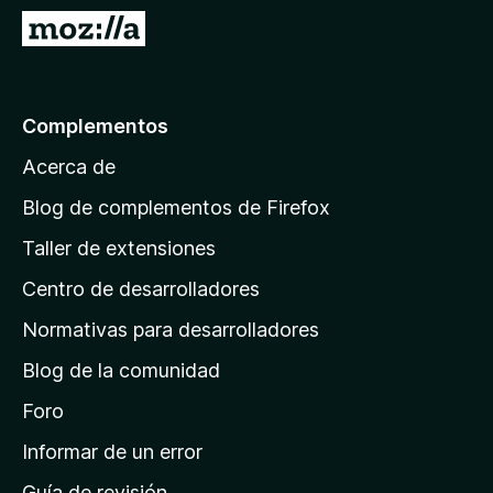
e
I
n
r
t
a
o
l
Complementos
s
a
p
Acerca de
p
a
á
r
Blog de complementos de Firefox
a
g
Taller de extensiones
F
i
i
Centro de desarrolladores
n
r
a
Normativas para desarrolladores
e
d
f
Blog de la comunidad
e
o
i
Foro
x
n
Informar de un error
i
Guía de revisión