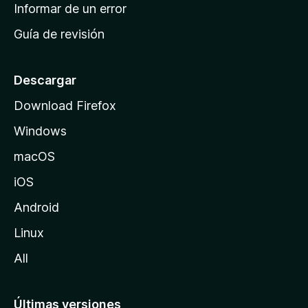
n
Informar de un error
i
Guía de revisión
c
i
o
Descargar
d
Download Firefox
e
Windows
M
o
macOS
z
iOS
i
l
Android
l
Linux
a
All
Últimas versiones