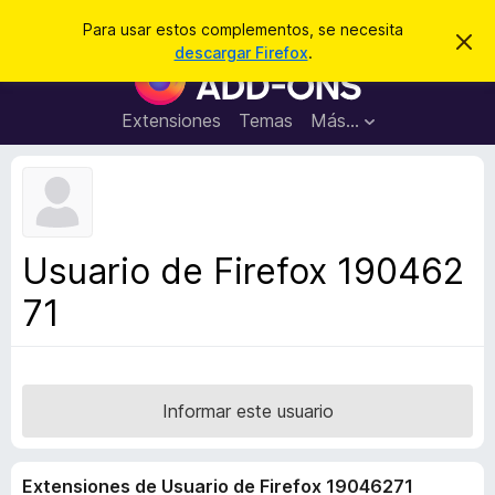
B
Iniciar sesión
Para usar estos complementos, se necesita
I
u
descargar Firefox
.
g
B
s
n
u
o
c
r
s
Extensiones
Temas
Más...
a
a
c
r
r
e
a
s
d
t
e
o
a
r
v
Usuario de Firefox 190462
i
d
s
71
e
o
c
o
m
p
Informar este usuario
l
e
Extensiones de Usuario de Firefox 19046271
m