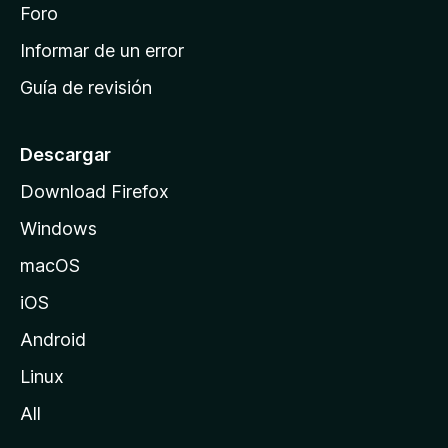
i
Foro
s
n
Informar de un error
i
Guía de revisión
c
i
o
Descargar
d
Download Firefox
e
Windows
M
o
macOS
z
iOS
i
l
Android
l
Linux
a
All