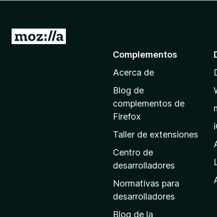
e
n
t
I
o
r
Complementos
s
a
p
Acerca de
l
a
a
r
Blog de
p
a
complementos de
F
á
Firefox
i
g
Taller de extensiones
r
i
e
n
Centro de
f
a
desarrolladores
o
d
x
Normativas para
e
desarrolladores
i
Blog de la