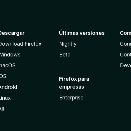
Descargar
Últimas versiones
Com
Download Firefox
Nightly
Con
Windows
Beta
Cont
macOS
Dev
iOS
Firefox para
empresas
Android
Enterprise
Linux
All