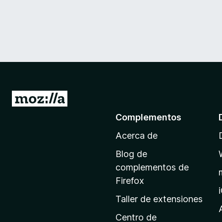
I
r
Complementos
a
Acerca de
l
a
Blog de
p
complementos de
á
Firefox
g
Taller de extensiones
i
n
Centro de