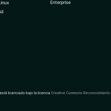
Enterprise
Linux
All
está licenciado bajo la licencia
Creative Commons Reconocimiento C