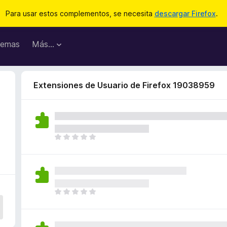
Para usar estos complementos, se necesita
descargar Firefox
.
emas
Más...
Extensiones de Usuario de Firefox 19038959
T
o
d
a
v
í
T
a
o
n
d
o
a