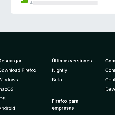
Descargar
Últimas versiones
Com
Download Firefox
Nightly
Con
Windows
Beta
Cont
macOS
Dev
iOS
Firefox para
empresas
Android