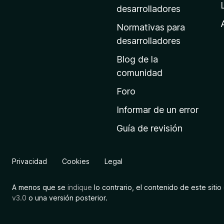
a
desarrolladores
d
Normativas para
e
desarrolladores
i
Blog de la
n
comunidad
i
c
Foro
i
Informar de un error
o
Guía de revisión
d
e
M
Privacidad
Cookies
Legal
o
z
A menos que se
indique
lo contrario, el contenido de este sitio 
i
v3.0
o una versión posterior.
l