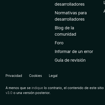
a
desarrolladores
d
Normativas para
e
desarrolladores
i
Blog de la
n
comunidad
i
c
Foro
i
Informar de un error
o
Guía de revisión
d
e
M
Privacidad
Cookies
Legal
o
z
A menos que se
indique
lo contrario, el contenido de este sitio 
i
v3.0
o una versión posterior.
l