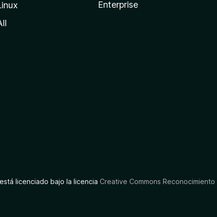
Enterprise
Linux
All
está licenciado bajo la licencia
Creative Commons Reconocimiento C