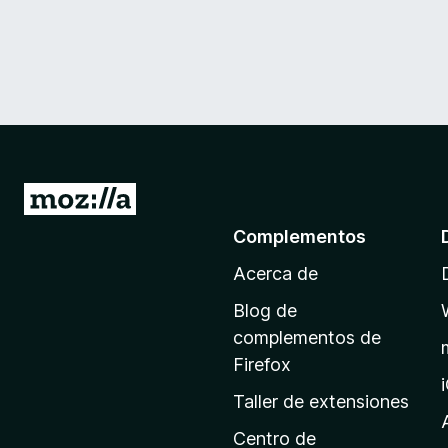
I
r
Complementos
a
Acerca de
l
a
Blog de
p
complementos de
á
Firefox
g
Taller de extensiones
i
n
Centro de