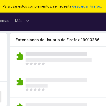
Para usar estos complementos, se necesita
descargar Firefox
.
emas
Más...
Extensiones de Usuario de Firefox 19013266
T
o
d
a
v
í
T
a
o
n
d
o
a