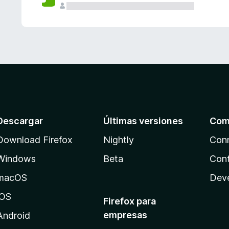
Descargar
Últimas versiones
Com
Download Firefox
Nightly
Con
Windows
Beta
Cont
macOS
Dev
iOS
Firefox para
empresas
Android