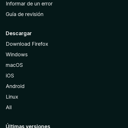
n
Informar de un error
i
Guía de revisión
c
i
o
Descargar
d
Download Firefox
e
Windows
M
o
macOS
z
iOS
i
l
Android
l
Linux
a
All
Últimas versiones