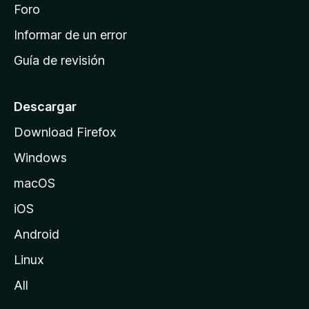
i
Foro
s
n
Informar de un error
i
Guía de revisión
c
i
o
Descargar
d
Download Firefox
e
Windows
M
o
macOS
z
iOS
i
l
Android
l
Linux
a
All