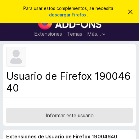
B
Iniciar sesión
Para usar estos complementos, se necesita
I
u
descargar Firefox
.
g
B
s
n
u
o
c
r
s
Extensiones
Temas
Más...
a
a
c
r
r
e
a
s
d
t
e
o
a
r
v
Usuario de Firefox 190046
i
d
s
40
e
o
c
o
m
p
Informar este usuario
l
e
Extensiones de Usuario de Firefox 19004640
m