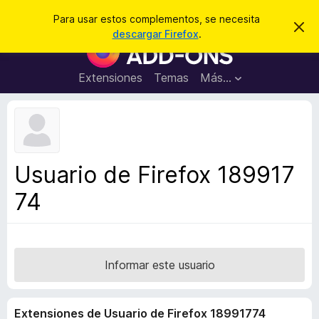
B
Iniciar sesión
Para usar estos complementos, se necesita
I
u
descargar Firefox
.
g
B
s
n
u
o
c
r
s
Extensiones
Temas
Más...
a
a
c
r
r
e
a
s
d
t
e
o
a
r
v
Usuario de Firefox 189917
i
d
s
74
e
o
c
o
m
p
Informar este usuario
l
e
Extensiones de Usuario de Firefox 18991774
m