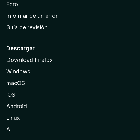
i
Foro
s
n
Informar de un error
i
Guía de revisión
c
i
o
Descargar
d
Download Firefox
e
Windows
M
o
macOS
z
iOS
i
l
Android
l
Linux
a
All