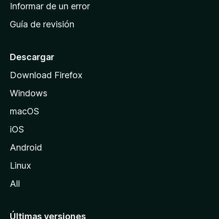
n
Informar de un error
i
Guía de revisión
c
i
o
Descargar
d
Download Firefox
e
Windows
M
o
macOS
z
iOS
i
l
Android
l
Linux
a
All
Últimas versiones