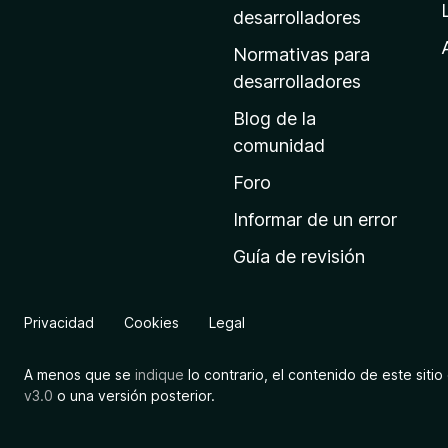
a
desarrolladores
d
Normativas para
e
desarrolladores
i
Blog de la
n
comunidad
i
c
Foro
i
Informar de un error
o
Guía de revisión
d
e
M
Privacidad
Cookies
Legal
o
z
A menos que se
indique
lo contrario, el contenido de este sitio 
i
v3.0
o una versión posterior.
l