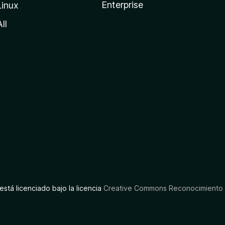
Enterprise
Linux
All
está licenciado bajo la licencia
Creative Commons Reconocimiento C