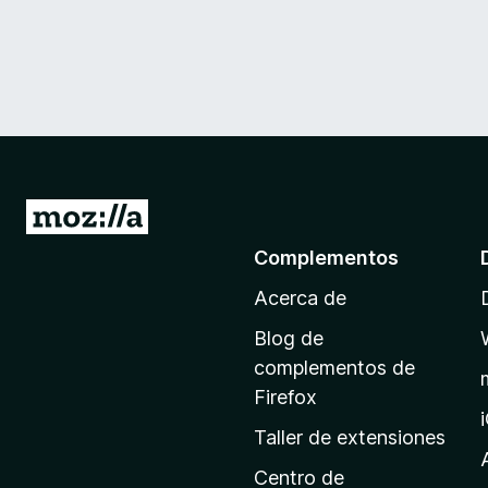
I
r
Complementos
a
Acerca de
l
a
Blog de
p
complementos de
á
Firefox
g
Taller de extensiones
i
n
Centro de