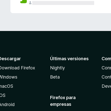
Descargar
Últimas versiones
Com
Download Firefox
Nightly
Con
Windows
Beta
Cont
macOS
Dev
iOS
Firefox para
empresas
Android