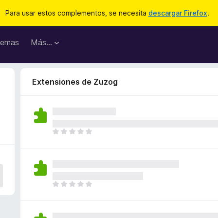
Para usar estos complementos, se necesita
descargar Firefox
.
emas
Más...
Extensiones de Zuzog
T
o
d
a
v
í
T
a
o
n
d
o
a