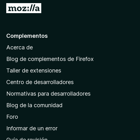
e
I
n
r
t
a
o
l
Complementos
s
a
p
Acerca de
p
a
á
r
Blog de complementos de Firefox
a
g
Taller de extensiones
F
i
i
Centro de desarrolladores
n
r
a
Normativas para desarrolladores
e
d
f
Blog de la comunidad
e
o
i
Foro
x
n
Informar de un error
i
Guía de revisión