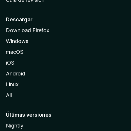
c
i
o
Descargar
d
Download Firefox
e
Windows
M
o
macOS
z
iOS
i
l
Android
l
Linux
a
All
Últimas versiones
Nightly