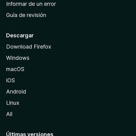
n
Informar de un error
i
Guía de revisión
c
i
o
Descargar
d
Download Firefox
e
Windows
M
o
macOS
z
iOS
i
l
Android
l
Linux
a
All
Últimas versiones