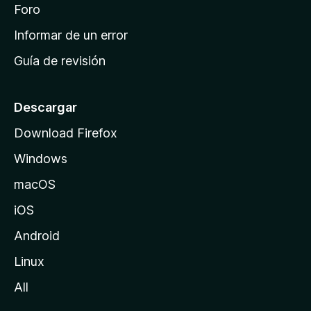
i
Foro
s
n
Informar de un error
i
Guía de revisión
c
i
o
Descargar
d
Download Firefox
e
Windows
M
o
macOS
z
iOS
i
l
Android
l
Linux
a
All