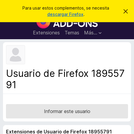
B
Iniciar sesión
Para usar estos complementos, se necesita
I
u
descargar Firefox
.
g
B
s
n
u
o
c
r
s
Extensiones
Temas
Más...
a
a
c
r
r
e
a
s
d
t
e
o
a
r
v
Usuario de Firefox 189557
i
d
s
91
e
o
c
o
m
p
Informar este usuario
l
e
Extensiones de Usuario de Firefox 18955791
m