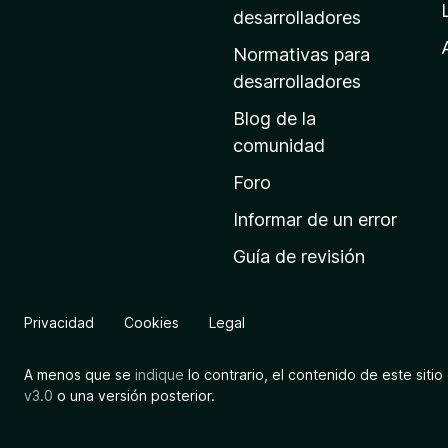
a
desarrolladores
d
Normativas para
e
desarrolladores
i
Blog de la
n
comunidad
i
c
Foro
i
Informar de un error
o
Guía de revisión
d
e
M
Privacidad
Cookies
Legal
o
z
A menos que se
indique
lo contrario, el contenido de este sitio 
i
v3.0
o una versión posterior.
l