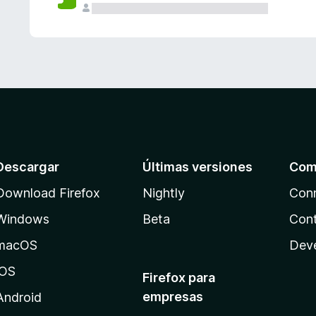
Descargar
Últimas versiones
Com
Download Firefox
Nightly
Con
Windows
Beta
Cont
macOS
Dev
iOS
Firefox para
empresas
Android