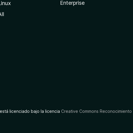
Enterprise
Linux
All
está licenciado bajo la licencia
Creative Commons Reconocimiento C