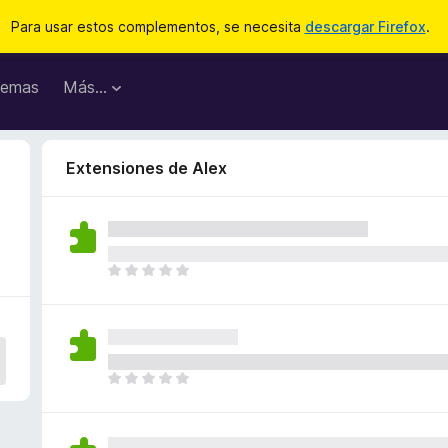
Para usar estos complementos, se necesita
descargar Firefox
.
emas
Más...
Extensiones de Alex
T
o
d
a
v
í
T
a
o
n
d
o
a