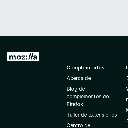
I
r
Complementos
a
Acerca de
l
a
Blog de
p
complementos de
á
Firefox
g
Taller de extensiones
i
n
Centro de