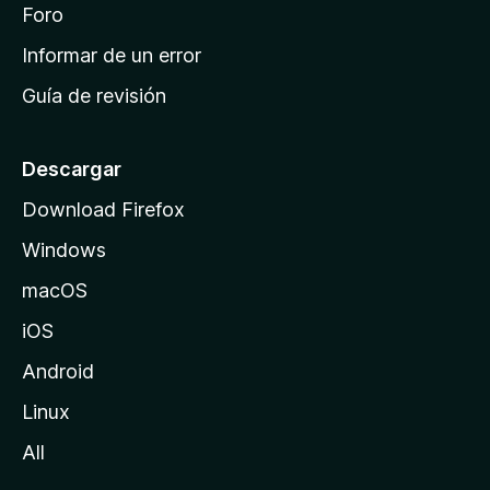
i
Foro
s
n
Informar de un error
i
Guía de revisión
c
i
o
Descargar
d
Download Firefox
e
Windows
M
o
macOS
z
iOS
i
l
Android
l
Linux
a
All