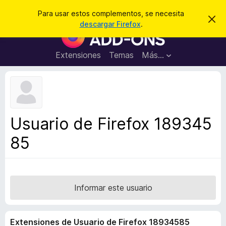
B
Iniciar sesión
Para usar estos complementos, se necesita
I
u
descargar Firefox
.
g
B
s
n
u
o
c
r
s
Extensiones
Temas
Más...
a
a
c
r
r
e
a
s
d
t
e
o
a
r
v
Usuario de Firefox 189345
i
d
s
85
e
o
c
o
m
p
Informar este usuario
l
e
Extensiones de Usuario de Firefox 18934585
m