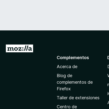
I
r
Complementos
a
Acerca de
l
a
Blog de
p
complementos de
á
Firefox
g
Taller de extensiones
i
n
Centro de