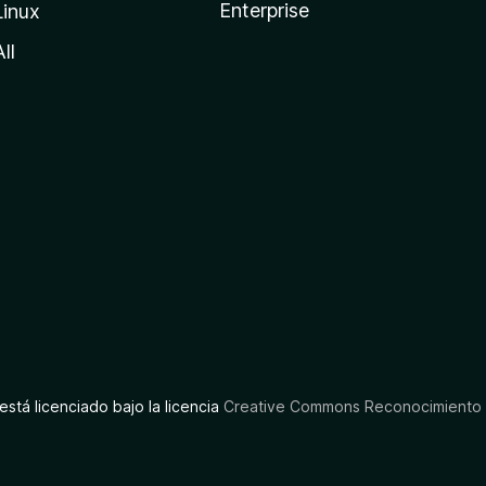
Enterprise
Linux
All
está licenciado bajo la licencia
Creative Commons Reconocimiento C