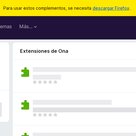
Para usar estos complementos, se necesita
descargar Firefox
.
emas
Más...
Extensiones de Ona
T
o
d
a
v
í
T
a
o
n
d
o
a