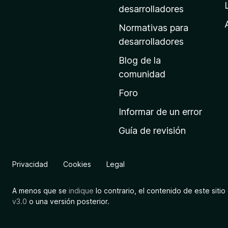
a
desarrolladores
d
Normativas para
e
desarrolladores
i
Blog de la
n
comunidad
i
c
Foro
i
Informar de un error
o
Guía de revisión
d
e
M
Privacidad
Cookies
Legal
o
z
A menos que se
indique
lo contrario, el contenido de este sitio 
i
v3.0
o una versión posterior.
l