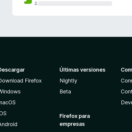
Descargar
Últimas versiones
Com
Download Firefox
Nightly
Con
Windows
Beta
Cont
macOS
Dev
iOS
Firefox para
empresas
Android