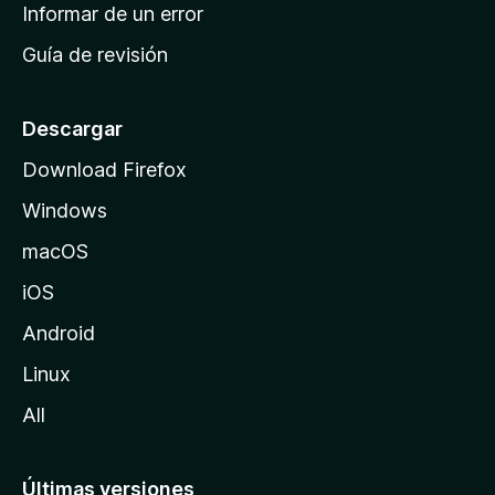
n
Informar de un error
i
Guía de revisión
c
i
o
Descargar
d
Download Firefox
e
Windows
M
o
macOS
z
iOS
i
l
Android
l
Linux
a
All
Últimas versiones