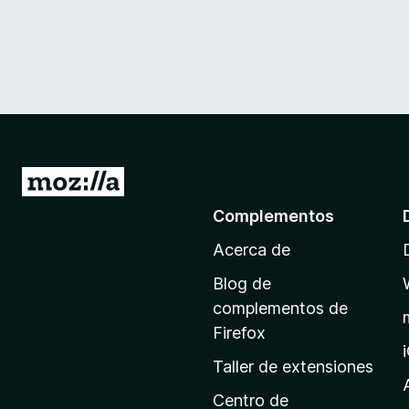
I
r
Complementos
a
Acerca de
l
a
Blog de
p
complementos de
á
Firefox
g
Taller de extensiones
i
n
Centro de