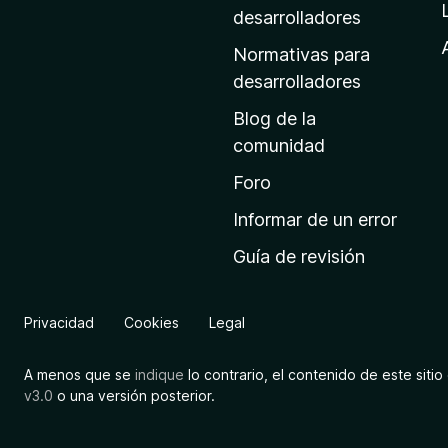
a
desarrolladores
d
Normativas para
e
desarrolladores
i
Blog de la
n
comunidad
i
c
Foro
i
Informar de un error
o
Guía de revisión
d
e
M
Privacidad
Cookies
Legal
o
z
A menos que se
indique
lo contrario, el contenido de este sitio 
i
v3.0
o una versión posterior.
l