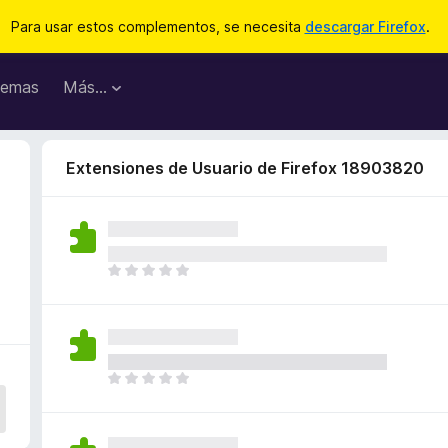
Para usar estos complementos, se necesita
descargar Firefox
.
emas
Más...
Extensiones de Usuario de Firefox 18903820
T
o
d
a
v
í
T
a
o
n
d
o
a