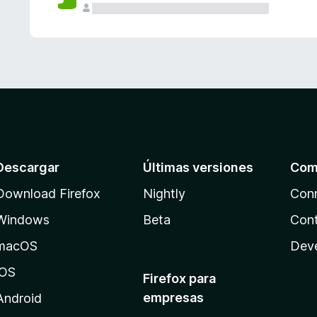
Descargar
Últimas versiones
Com
Download Firefox
Nightly
Con
Windows
Beta
Cont
macOS
Dev
iOS
Firefox para
empresas
Android