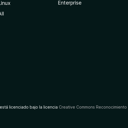
Enterprise
Linux
All
está licenciado bajo la licencia
Creative Commons Reconocimiento C