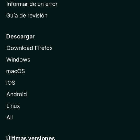
n
Informar de un error
i
Guía de revisión
c
i
o
Descargar
d
Download Firefox
e
Windows
M
o
macOS
z
iOS
i
l
Android
l
Linux
a
All
Últimas versiones