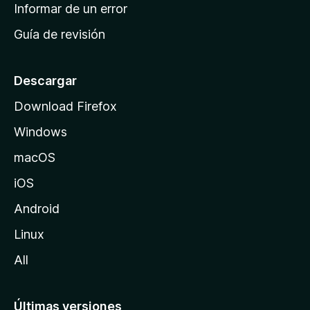
n
Informar de un error
i
Guía de revisión
c
i
o
Descargar
d
Download Firefox
e
Windows
M
o
macOS
z
iOS
i
l
Android
l
Linux
a
All
Últimas versiones