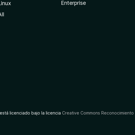
Enterprise
Linux
All
está licenciado bajo la licencia
Creative Commons Reconocimiento C