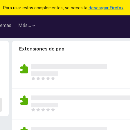
Para usar estos complementos, se necesita
descargar Firefox
.
emas
Más...
Extensiones de pao
T
o
d
a
v
í
T
a
o
n
d
o
a