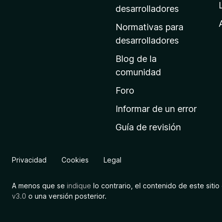
a
desarrolladores
d
Normativas para
e
desarrolladores
i
Blog de la
n
comunidad
i
c
Foro
i
Informar de un error
o
Guía de revisión
d
e
M
Privacidad
Cookies
Legal
o
z
A menos que se
indique
lo contrario, el contenido de este sitio 
i
v3.0
o una versión posterior.
l