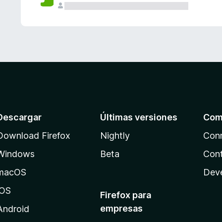
Descargar
Últimas versiones
Com
Download Firefox
Nightly
Con
Windows
Beta
Cont
macOS
Dev
iOS
Firefox para
empresas
Android