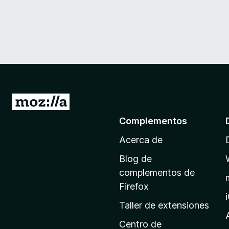
I
r
Complementos
a
Acerca de
l
a
Blog de
p
complementos de
á
Firefox
g
Taller de extensiones
i
n
Centro de