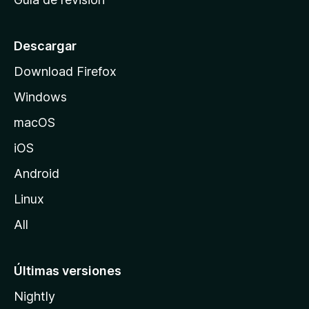
c
i
o
Descargar
d
Download Firefox
e
Windows
M
o
macOS
z
iOS
i
l
Android
l
Linux
a
All
Últimas versiones
Nightly