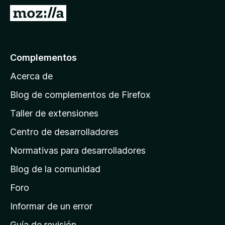
e
I
n
r
t
a
o
l
Complementos
s
a
p
Acerca de
p
a
á
r
Blog de complementos de Firefox
a
g
Taller de extensiones
F
i
i
Centro de desarrolladores
n
r
a
Normativas para desarrolladores
e
d
f
Blog de la comunidad
e
o
i
Foro
x
n
Informar de un error
i
Guía de revisión