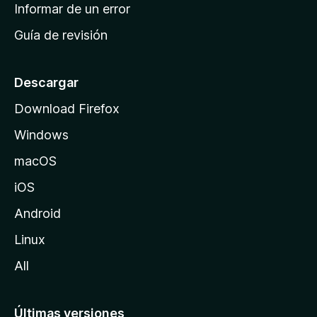
n
Informar de un error
i
Guía de revisión
c
i
o
Descargar
d
Download Firefox
e
Windows
M
o
macOS
z
iOS
i
l
Android
l
Linux
a
All
Últimas versiones