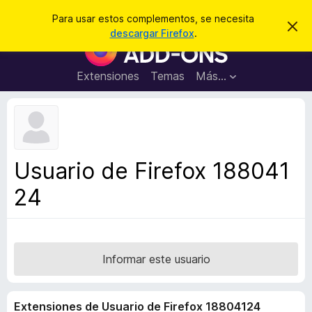
B
Iniciar sesión
Para usar estos complementos, se necesita
I
u
descargar Firefox
.
g
B
s
n
u
o
c
r
s
Extensiones
Temas
Más...
a
a
c
r
r
e
a
s
d
t
e
o
a
r
v
Usuario de Firefox 188041
i
d
s
24
e
o
c
o
m
p
Informar este usuario
l
e
Extensiones de Usuario de Firefox 18804124
m