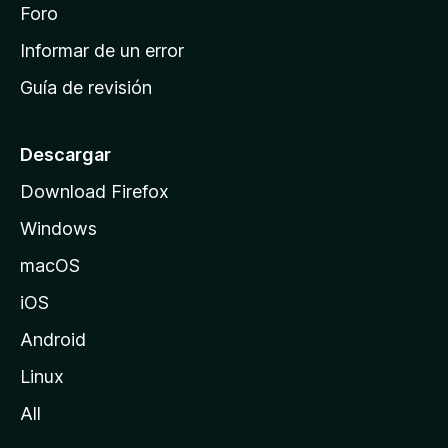
i
Foro
s
n
Informar de un error
i
Guía de revisión
c
i
o
Descargar
d
Download Firefox
e
Windows
M
o
macOS
z
iOS
i
l
Android
l
Linux
a
All