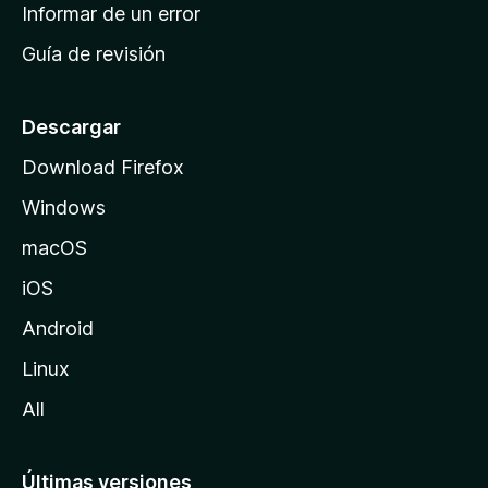
n
Informar de un error
i
Guía de revisión
c
i
o
Descargar
d
Download Firefox
e
Windows
M
o
macOS
z
iOS
i
l
Android
l
Linux
a
All
Últimas versiones