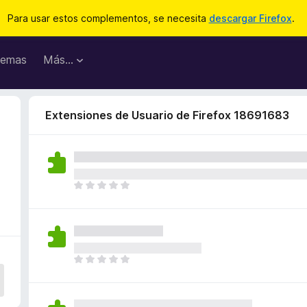
Para usar estos complementos, se necesita
descargar Firefox
.
emas
Más...
Extensiones de Usuario de Firefox 18691683
T
o
d
a
v
í
T
a
o
n
d
o
a