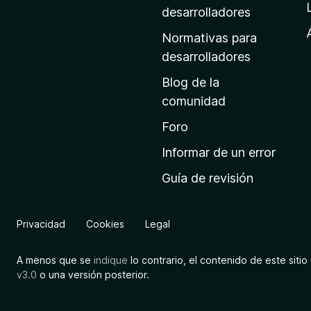
a
desarrolladores
d
Normativas para
e
desarrolladores
i
Blog de la
n
comunidad
i
c
Foro
i
Informar de un error
o
Guía de revisión
d
e
M
Privacidad
Cookies
Legal
o
z
A menos que se
indique
lo contrario, el contenido de este sitio 
i
v3.0
o una versión posterior.
l