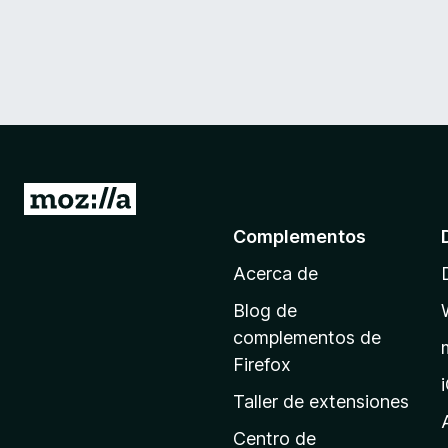
I
r
Complementos
a
Acerca de
l
a
Blog de
p
complementos de
á
Firefox
g
Taller de extensiones
i
n
Centro de