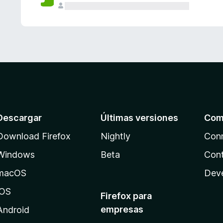
Descargar
Últimas versiones
Com
Download Firefox
Nightly
Con
Windows
Beta
Cont
macOS
Dev
iOS
Firefox para
empresas
Android