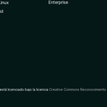
Enterprise
Linux
All
está licenciado bajo la licencia
Creative Commons Reconocimiento C