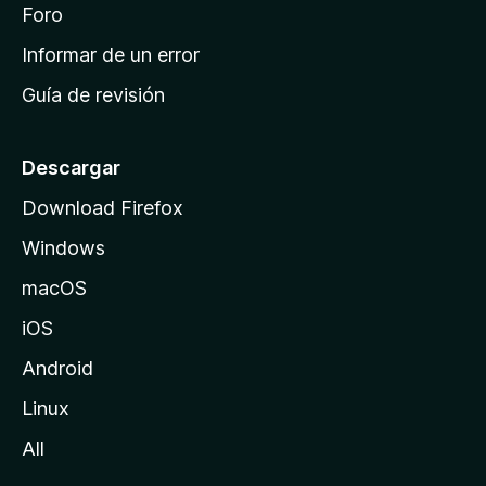
i
Foro
s
n
Informar de un error
i
Guía de revisión
c
i
o
Descargar
d
Download Firefox
e
Windows
M
o
macOS
z
iOS
i
l
Android
l
Linux
a
All