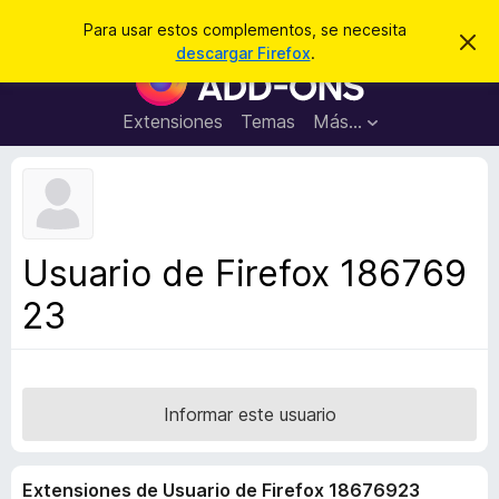
B
Iniciar sesión
Para usar estos complementos, se necesita
I
u
descargar Firefox
.
g
B
s
n
u
o
c
r
s
Extensiones
Temas
Más...
a
a
c
r
r
e
a
s
d
t
e
o
a
r
v
Usuario de Firefox 186769
i
d
s
23
e
o
c
o
m
p
Informar este usuario
l
e
Extensiones de Usuario de Firefox 18676923
m