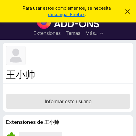
B
Iniciar sesión
Para usar estos complementos, se necesita
I
u
descargar Firefox
.
g
B
s
n
u
o
c
r
s
Extensiones
Temas
Más...
a
a
c
r
r
e
a
s
d
t
e
o
a
r
v
王小帅
i
d
s
e
o
c
o
Informar este usuario
m
p
l
Extensiones de 王小帅
e
m