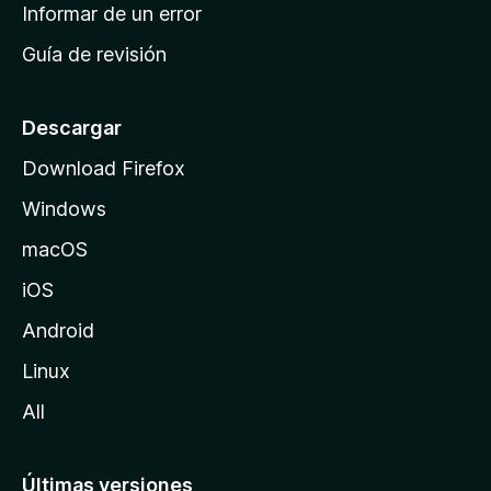
n
Informar de un error
i
Guía de revisión
c
i
o
Descargar
d
Download Firefox
e
Windows
M
o
macOS
z
iOS
i
l
Android
l
Linux
a
All
Últimas versiones