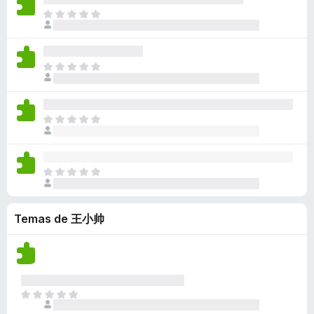
a
a
a
n
l
n
T
c
y
v
e
o
o
o
i
v
í
s
r
h
d
o
a
a
a
a
a
n
l
n
T
c
y
v
e
o
o
o
i
v
í
s
r
h
d
o
a
a
a
a
a
n
l
n
T
c
y
v
e
o
o
o
i
v
í
s
r
h
d
o
a
a
a
a
a
n
l
n
T
c
y
v
e
o
o
o
i
v
í
s
r
h
d
o
a
a
a
a
Temas de 王小帅
a
n
l
n
c
y
v
e
o
o
i
v
í
s
r
h
o
a
a
a
a
n
l
n
c
y
e
o
o
i
T
v
s
r
h
o
o
a