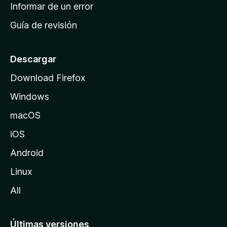
n
Informar de un error
i
Guía de revisión
c
i
o
Descargar
d
Download Firefox
e
Windows
M
o
macOS
z
iOS
i
l
Android
l
Linux
a
All
Últimas versiones