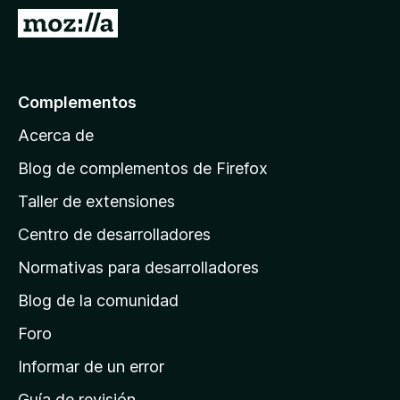
e
I
n
r
t
a
o
l
Complementos
s
a
p
Acerca de
p
a
á
r
Blog de complementos de Firefox
a
g
Taller de extensiones
F
i
i
Centro de desarrolladores
n
r
a
Normativas para desarrolladores
e
d
f
Blog de la comunidad
e
o
i
Foro
x
n
Informar de un error
i
Guía de revisión