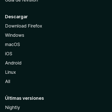
c
i
o
Descargar
d
Download Firefox
e
Windows
M
o
macOS
z
iOS
i
l
Android
l
Linux
a
All
Últimas versiones
Nightly