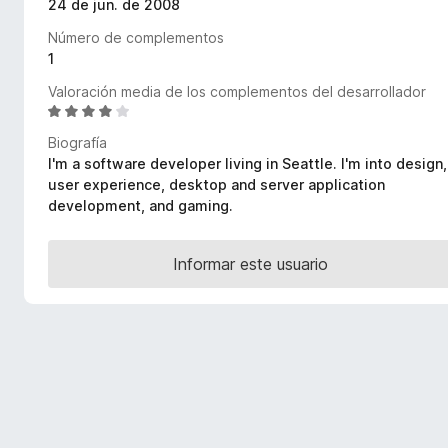
24 de jun. de 2008
e
Número de complementos
n
1
t
o
Valoración media de los complementos del desarrollador
s
S
e
p
Biografía
v
a
I'm a software developer living in Seattle. I'm into design,
a
r
user experience, desktop and server application
l
development, and gaming.
a
o
F
r
i
ó
Informar este usuario
r
c
o
e
n
f
4
o
,
x
1
d
e
5