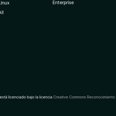
Enterprise
Linux
All
está licenciado bajo la licencia
Creative Commons Reconocimiento C