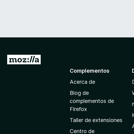
I
r
Complementos
a
Acerca de
l
a
Blog de
p
complementos de
á
Firefox
g
Taller de extensiones
i
n
Centro de