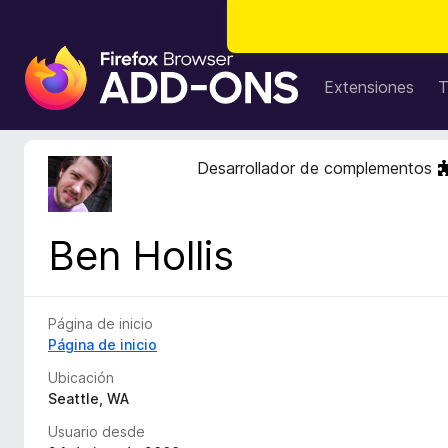
B
u
Extensiones
T
s
c
a
Desarrollador de complementos
d
o
r
Ben Hollis
d
e
c
o
Página de inicio
m
Página de inicio
p
Ubicación
l
Seattle, WA
e
Usuario desde
m