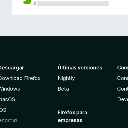
Descargar
Últimas versiones
Com
Download Firefox
Nightly
Con
Windows
Beta
Cont
macOS
Dev
iOS
Firefox para
empresas
Android