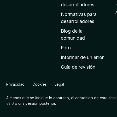
a
desarrolladores
d
Normativas para
e
desarrolladores
i
Blog de la
n
comunidad
i
c
Foro
i
Informar de un error
o
Guía de revisión
d
e
M
Privacidad
Cookies
Legal
o
z
A menos que se
indique
lo contrario, el contenido de este sitio 
i
v3.0
o una versión posterior.
l