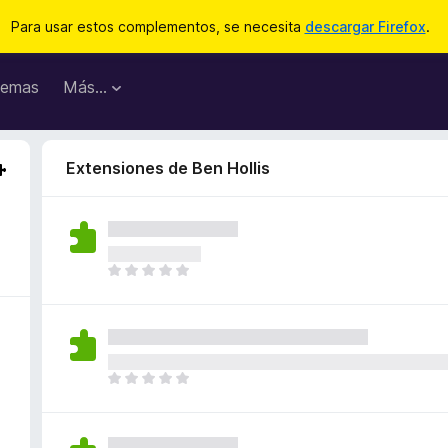
Para usar estos complementos, se necesita
descargar Firefox
.
emas
Más...
Extensiones de Ben Hollis
T
o
d
a
v
í
T
a
o
n
d
o
a