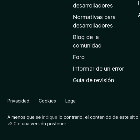
a
desarrolladores
d
Normativas para
e
desarrolladores
i
Blog de la
n
comunidad
i
c
Foro
i
Informar de un error
o
Guía de revisión
d
e
M
Privacidad
Cookies
Legal
o
z
A menos que se
indique
lo contrario, el contenido de este sitio 
i
v3.0
o una versión posterior.
l