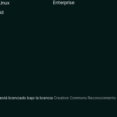
Enterprise
Linux
All
está licenciado bajo la licencia
Creative Commons Reconocimiento C