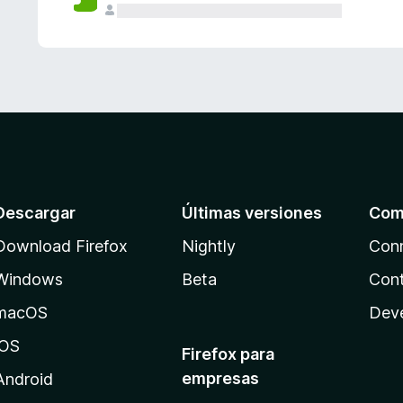
Descargar
Últimas versiones
Com
Download Firefox
Nightly
Con
Windows
Beta
Cont
macOS
Dev
iOS
Firefox para
empresas
Android