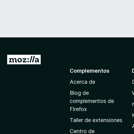
I
r
Complementos
a
Acerca de
l
a
Blog de
p
complementos de
á
Firefox
g
Taller de extensiones
i
n
Centro de