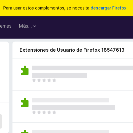
Para usar estos complementos, se necesita
descargar Firefox
.
emas
Más...
Extensiones de Usuario de Firefox 18547613
T
o
d
a
v
í
T
a
o
n
d
o
a