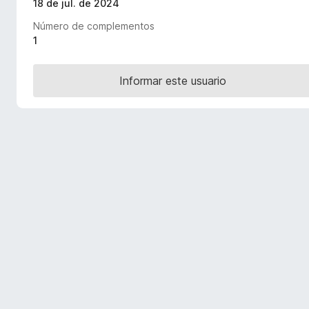
18 de jul. de 2024
e
Número de complementos
n
1
t
o
s
Informar este usuario
p
a
r
a
F
i
r
e
f
o
x