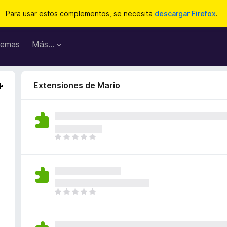
Para usar estos complementos, se necesita
descargar Firefox
.
emas
Más...
Extensiones de Mario
T
o
d
a
v
í
T
a
o
n
d
o
a