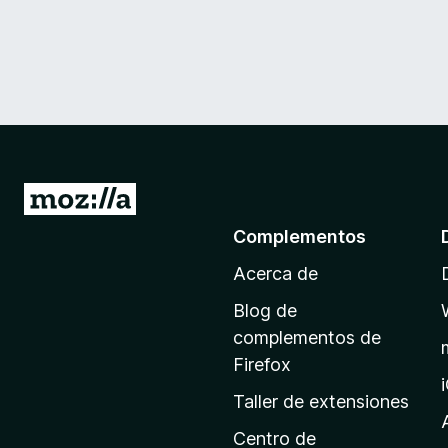
I
r
Complementos
a
Acerca de
l
a
Blog de
p
complementos de
á
Firefox
g
Taller de extensiones
i
n
Centro de