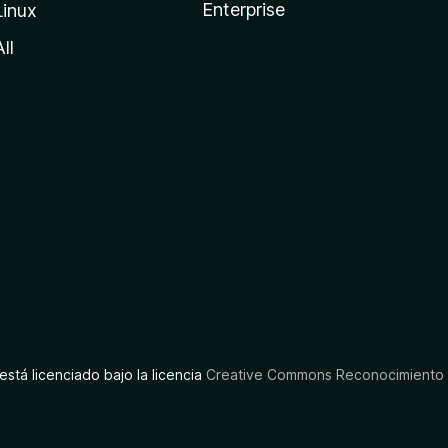
Enterprise
Linux
All
está licenciado bajo la licencia
Creative Commons Reconocimiento C