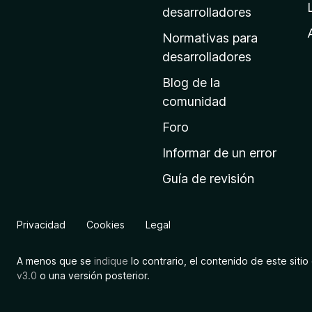
a
desarrolladores
d
Normativas para
e
desarrolladores
i
Blog de la
n
comunidad
i
c
Foro
i
Informar de un error
o
Guía de revisión
d
e
M
Privacidad
Cookies
Legal
o
z
A menos que se
indique
lo contrario, el contenido de este sitio 
i
v3.0
o una versión posterior.
l