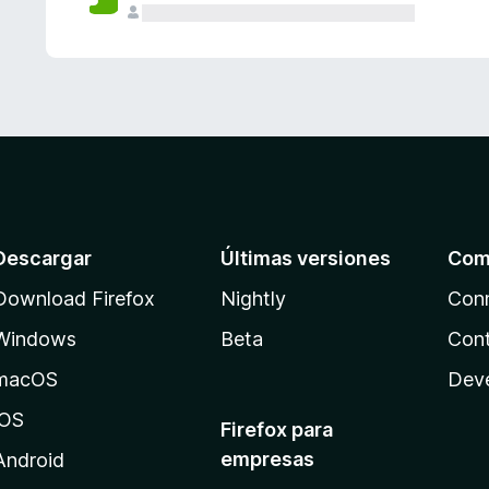
Descargar
Últimas versiones
Com
Download Firefox
Nightly
Con
Windows
Beta
Cont
macOS
Dev
iOS
Firefox para
empresas
Android