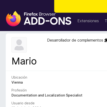
B
u
Extensiones
T
s
c
a
Desarrollador de complementos
d
o
r
Mario
d
e
c
o
Ubicación
m
Vienna
p
Profesión
l
Documentation and Localization Specialist
e
Usuario desde
m