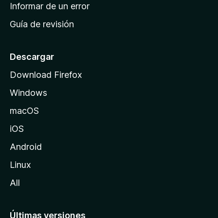
n
Informar de un error
i
Guía de revisión
c
i
o
Descargar
d
Download Firefox
e
Windows
M
o
macOS
z
iOS
i
l
Android
l
Linux
a
All
Últimas versiones