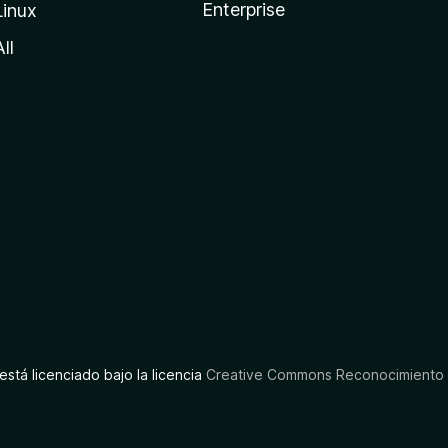
Enterprise
Linux
All
está licenciado bajo la licencia
Creative Commons Reconocimiento C