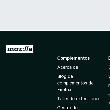
I
r
Complementos
a
Acerca de
l
a
Blog de
p
complementos de
á
Firefox
g
Taller de extensiones
i
n
Centro de