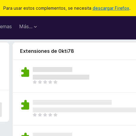
Para usar estos complementos, se necesita
descargar Firefox
.
emas
Más...
Extensiones de 0kti78
T
o
d
a
v
í
T
a
o
n
d
o
a