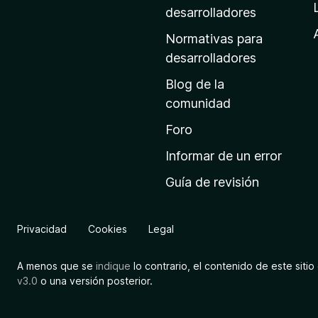
a
desarrolladores
d
Normativas para
e
desarrolladores
i
Blog de la
n
comunidad
i
c
Foro
i
Informar de un error
o
Guía de revisión
d
e
M
Privacidad
Cookies
Legal
o
z
A menos que se
indique
lo contrario, el contenido de este sitio 
i
v3.0
o una versión posterior.
l