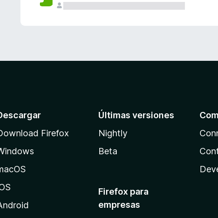
Descargar
Últimas versiones
Com
Download Firefox
Nightly
Con
Windows
Beta
Cont
macOS
Dev
iOS
Firefox para
empresas
Android