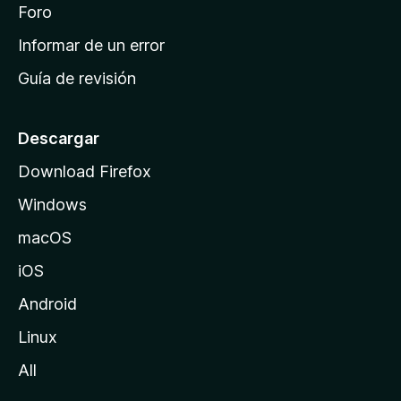
i
Foro
s
n
Informar de un error
i
Guía de revisión
c
i
o
Descargar
d
Download Firefox
e
Windows
M
o
macOS
z
iOS
i
l
Android
l
Linux
a
All