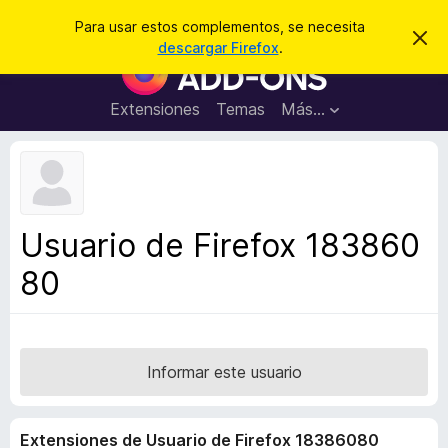
B
Iniciar sesión
Para usar estos complementos, se necesita
I
u
descargar Firefox
.
g
B
s
n
u
o
c
r
s
Extensiones
Temas
Más...
a
a
c
r
r
e
a
s
d
t
e
o
a
r
v
Usuario de Firefox 183860
i
d
s
80
e
o
c
o
m
p
Informar este usuario
l
e
Extensiones de Usuario de Firefox 18386080
m