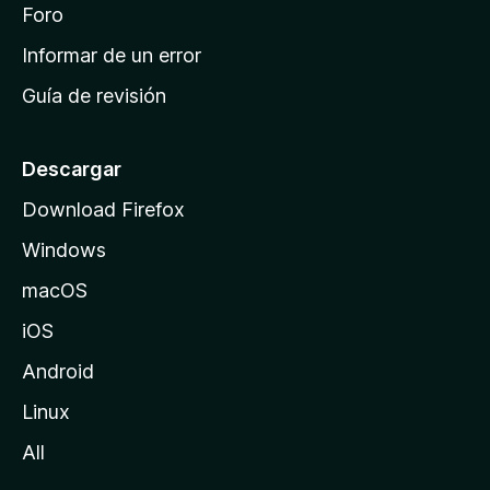
i
Foro
s
n
Informar de un error
i
Guía de revisión
c
i
o
Descargar
d
Download Firefox
e
Windows
M
o
macOS
z
iOS
i
l
Android
l
Linux
a
All