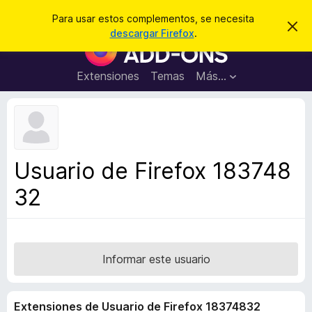
B
Iniciar sesión
Para usar estos complementos, se necesita
I
u
descargar Firefox
.
g
B
s
n
u
o
c
r
s
Extensiones
Temas
Más...
a
a
c
r
r
e
a
s
d
t
e
o
a
r
v
Usuario de Firefox 183748
i
d
s
32
e
o
c
o
m
p
Informar este usuario
l
e
Extensiones de Usuario de Firefox 18374832
m