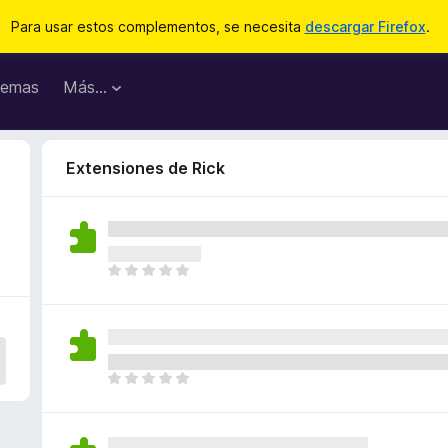
Para usar estos complementos, se necesita
descargar Firefox
.
emas
Más...
Extensiones de Rick
T
o
d
a
v
í
T
a
o
n
d
o
a