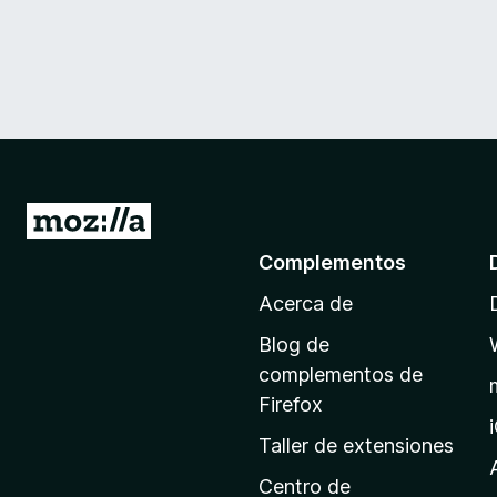
I
r
Complementos
a
Acerca de
l
a
Blog de
p
complementos de
á
Firefox
g
Taller de extensiones
i
n
Centro de