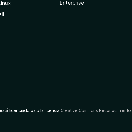
Enterprise
Linux
All
está licenciado bajo la licencia
Creative Commons Reconocimiento C