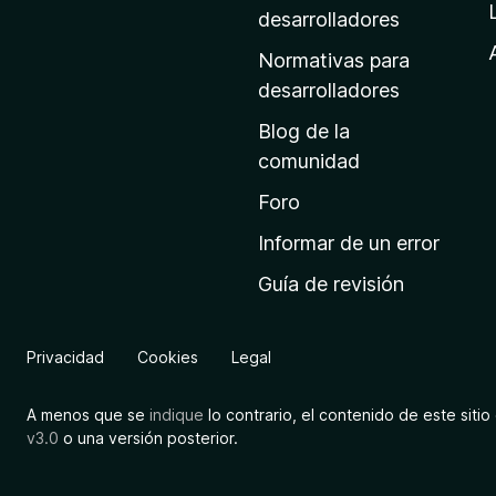
a
desarrolladores
d
Normativas para
e
desarrolladores
i
Blog de la
n
comunidad
i
c
Foro
i
Informar de un error
o
Guía de revisión
d
e
M
Privacidad
Cookies
Legal
o
z
A menos que se
indique
lo contrario, el contenido de este sitio 
i
v3.0
o una versión posterior.
l