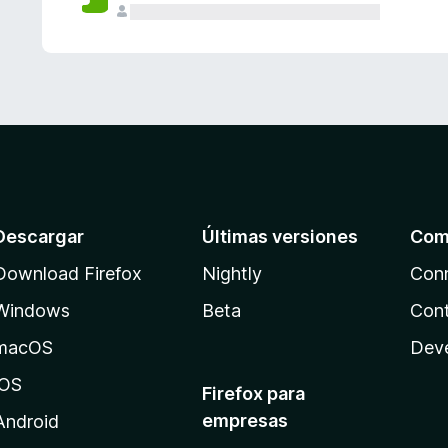
Descargar
Últimas versiones
Com
Download Firefox
Nightly
Con
Windows
Beta
Cont
macOS
Dev
iOS
Firefox para
empresas
Android