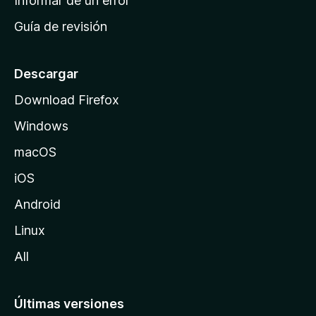
Informar de un error
i
Guía de revisión
c
i
o
Descargar
d
Download Firefox
e
Windows
M
o
macOS
z
iOS
i
l
Android
l
Linux
a
All
Últimas versiones