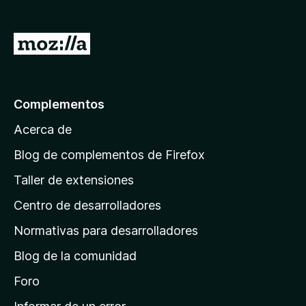
e
n
I
t
r
o
a
s
p
l
Complementos
a
a
r
Acerca de
p
a
á
Blog de complementos de Firefox
F
g
i
Taller de extensiones
i
r
Centro de desarrolladores
n
e
a
f
Normativas para desarrolladores
o
d
Blog de la comunidad
x
e
i
Foro
n