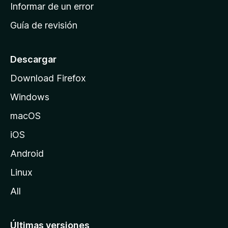
n
Informar de un error
i
Guía de revisión
c
i
o
Descargar
d
Download Firefox
e
Windows
M
o
macOS
z
iOS
i
l
Android
l
Linux
a
All
Últimas versiones