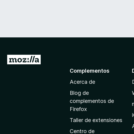
I
r
Complementos
a
Acerca de
l
a
Blog de
p
complementos de
á
Firefox
g
Taller de extensiones
i
n
Centro de