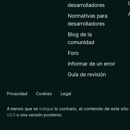
a
desarrolladores
d
Normativas para
e
desarrolladores
i
Blog de la
n
comunidad
i
c
Foro
i
Informar de un error
o
Guía de revisión
d
e
M
Privacidad
Cookies
Legal
o
z
A menos que se
indique
lo contrario, el contenido de este sitio 
i
v3.0
o una versión posterior.
l