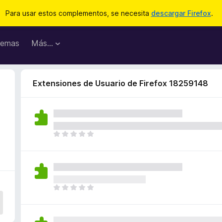
Para usar estos complementos, se necesita
descargar Firefox
.
emas
Más...
Extensiones de Usuario de Firefox 18259148
T
o
d
a
v
í
T
a
o
n
d
o
a