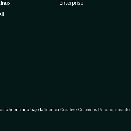
Enterprise
Linux
All
está licenciado bajo la licencia
Creative Commons Reconocimiento C