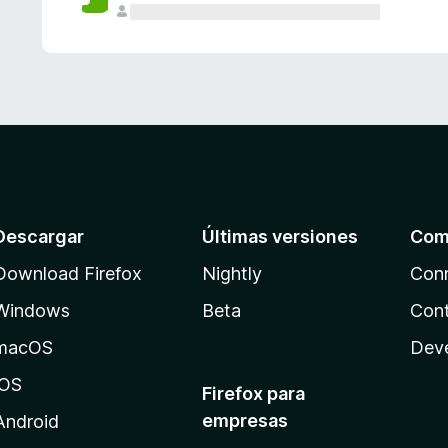
Descargar
Últimas versiones
Com
Download Firefox
Nightly
Con
Windows
Beta
Cont
macOS
Dev
iOS
Firefox para
empresas
Android