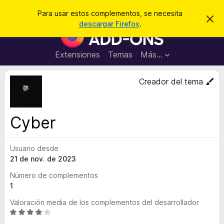
B
Iniciar sesión
Para usar estos complementos, se necesita
I
u
descargar Firefox
.
g
B
s
n
u
o
c
r
s
Extensiones
Temas
Más...
a
a
c
r
r
e
a
Creador del tema
s
d
t
e
o
a
r
v
Cyber
i
d
s
e
o
Usuario desde
c
21 de nov. de 2023
o
m
Número de complementos
p
1
l
Valoración media de los complementos del desarrollador
e
S
m
e