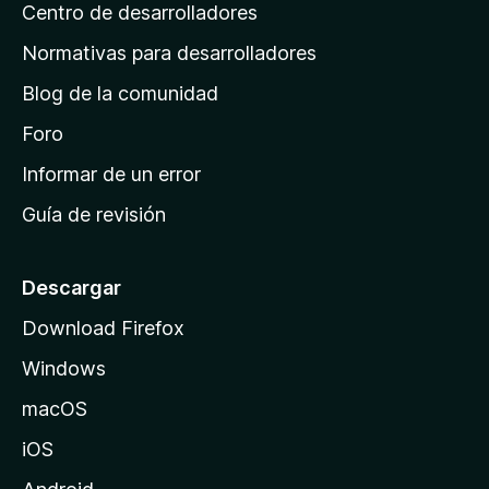
s
Centro de desarrolladores
n
c
i
a
Normativas para desarrolladores
o
d
n
Blog de la comunidad
e
e
i
Foro
s
n
Informar de un error
i
Guía de revisión
c
i
o
Descargar
d
Download Firefox
e
Windows
M
o
macOS
z
iOS
i
l