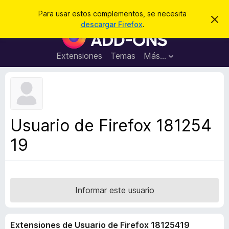
B
Iniciar sesión
Para usar estos complementos, se necesita
I
u
descargar Firefox
.
g
B
s
n
u
o
c
r
s
Extensiones
Temas
Más...
a
a
c
r
r
e
a
s
d
t
e
o
a
r
v
Usuario de Firefox 181254
i
d
s
19
e
o
c
o
m
p
Informar este usuario
l
e
Extensiones de Usuario de Firefox 18125419
m