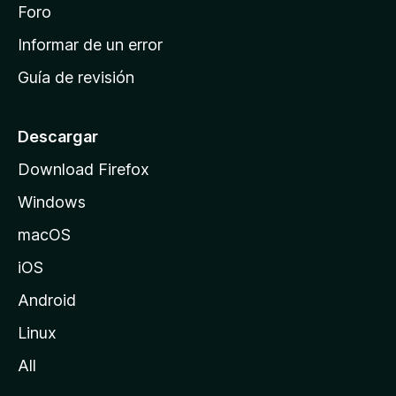
i
Foro
s
n
Informar de un error
i
Guía de revisión
c
i
o
Descargar
d
Download Firefox
e
Windows
M
o
macOS
z
iOS
i
l
Android
l
Linux
a
All