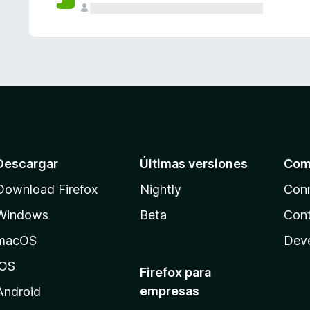
Descargar
Últimas versiones
Com
Download Firefox
Nightly
Con
Windows
Beta
Cont
macOS
Dev
iOS
Firefox para
empresas
Android