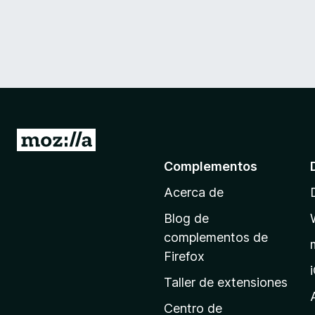
I
r
Complementos
a
Acerca de
l
a
Blog de
p
complementos de
á
Firefox
g
Taller de extensiones
i
n
Centro de