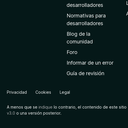
a
desarrolladores
d
Normativas para
e
desarrolladores
i
Blog de la
n
comunidad
i
c
Foro
i
Informar de un error
o
Guía de revisión
d
e
M
Privacidad
Cookies
Legal
o
z
A menos que se
indique
lo contrario, el contenido de este sitio 
i
v3.0
o una versión posterior.
l