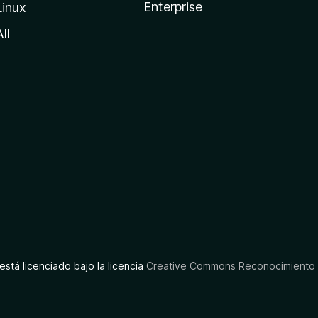
Enterprise
Linux
All
está licenciado bajo la licencia
Creative Commons Reconocimiento C