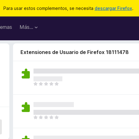
Para usar estos complementos, se necesita
descargar Firefox
.
emas
Más...
Extensiones de Usuario de Firefox 18111478
T
o
d
a
v
í
T
a
o
n
d
o
a