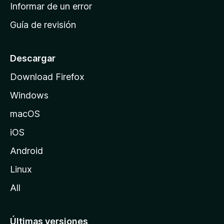
n
Informar de un error
i
Guía de revisión
c
i
o
Descargar
d
Download Firefox
e
Windows
M
o
macOS
z
iOS
i
l
Android
l
Linux
a
All
Últimas versiones