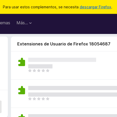
Para usar estos complementos, se necesita
descargar Firefox
.
emas
Más...
Extensiones de Usuario de Firefox 18054687
T
o
d
a
v
í
T
a
o
n
d
o
a