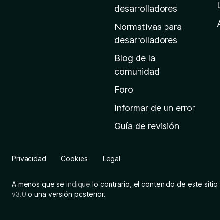
a
desarrolladores
d
Normativas para
e
desarrolladores
i
Blog de la
n
comunidad
i
c
Foro
i
Informar de un error
o
Guía de revisión
d
e
M
Privacidad
Cookies
Legal
o
z
A menos que se
indique
lo contrario, el contenido de este sitio 
i
v3.0
o una versión posterior.
l