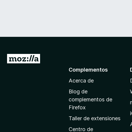
I
r
Complementos
a
Acerca de
l
a
Blog de
p
complementos de
á
Firefox
g
Taller de extensiones
i
n
Centro de