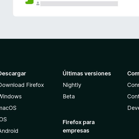
Descargar
Últimas versiones
Com
Download Firefox
Nightly
Con
Windows
Beta
Cont
macOS
Dev
iOS
Firefox para
empresas
Android