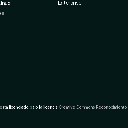
Enterprise
Linux
All
está licenciado bajo la licencia
Creative Commons Reconocimiento C