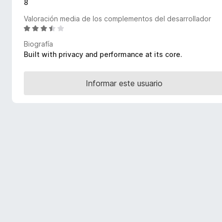
8
e
Valoración media de los complementos del desarrollador
n
S
t
e
o
Biografía
v
Built with privacy and performance at its core.
s
a
p
l
a
o
Informar este usuario
r
r
ó
a
c
F
o
i
n
r
3
e
,
f
6
o
d
e
x
5