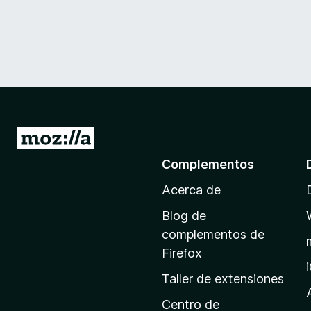
I
r
Complementos
a
Acerca de
l
a
Blog de
p
complementos de
á
Firefox
g
Taller de extensiones
i
n
Centro de