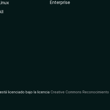
Enterprise
Linux
All
está licenciado bajo la licencia
Creative Commons Reconocimiento C