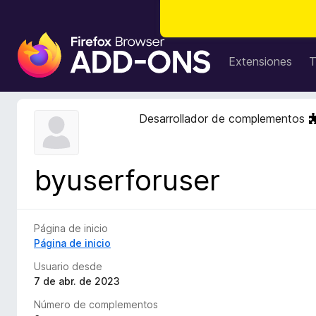
B
u
Extensiones
T
s
c
a
Desarrollador de complementos
d
o
r
byuserforuser
d
e
c
o
Página de inicio
m
Página de inicio
p
Usuario desde
l
7 de abr. de 2023
e
Número de complementos
m