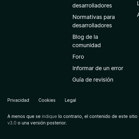
a
desarrolladores
d
Normativas para
e
desarrolladores
i
Blog de la
n
comunidad
i
c
Foro
i
Informar de un error
o
Guía de revisión
d
e
M
Privacidad
Cookies
Legal
o
z
A menos que se
indique
lo contrario, el contenido de este sitio 
i
v3.0
o una versión posterior.
l