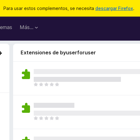
Para usar estos complementos, se necesita
descargar Firefox
.
emas
Más...
Extensiones de byuserforuser
T
o
d
a
v
í
T
a
o
n
d
o
a