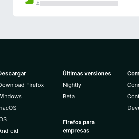
Descargar
Últimas versiones
Com
Download Firefox
Nightly
Con
Windows
Beta
Cont
macOS
Dev
iOS
Firefox para
empresas
Android